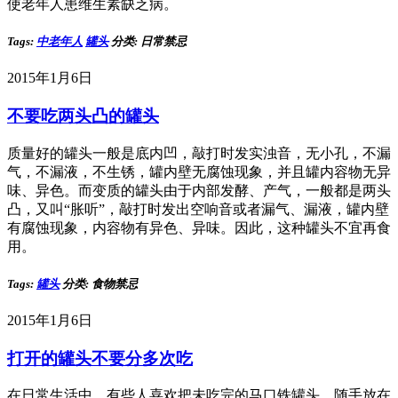
使老年人患维生素缺乏病。
Tags:
中老年人
罐头
分类: 日常禁忌
2015年1月6日
不要吃两头凸的罐头
质量好的罐头一般是底内凹，敲打时发实浊音，无小孔，不漏
气，不漏液，不生锈，罐内壁无腐蚀现象，并且罐内容物无异
味、异色。而变质的罐头由于内部发酵、产气，一般都是两头
凸，又叫“胀听”，敲打时发出空响音或者漏气、漏液，罐内壁
有腐蚀现象，内容物有异色、异味。因此，这种罐头不宜再食
用。
Tags:
罐头
分类: 食物禁忌
2015年1月6日
打开的罐头不要分多次吃
在日常生活中，有些人喜欢把未吃完的马口铁罐头，随手放在