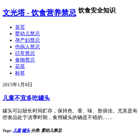
饮食安全知识
文光塔 - 饮食营养禁忌
首页
婴幼儿禁忌
孕产妇禁忌
伤病人禁忌
日常禁忌
食物禁忌
花茶
标签
2015年1月8日
儿童不宜多吃罐头
罐头可以较长时间贮存，保持色、香、味、形俱佳。尤其是有
些食品处于淡季时期，食用罐头的确是不错的……
Tags:
儿童
罐头
分类: 婴幼儿禁忌