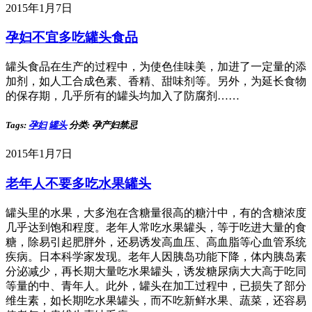
2015年1月7日
孕妇不宜多吃罐头食品
罐头食品在生产的过程中，为使色佳味美，加进了一定量的添
加剂，如人工合成色素、香精、甜味剂等。另外，为延长食物
的保存期，几乎所有的罐头均加入了防腐剂……
Tags:
孕妇
罐头
分类: 孕产妇禁忌
2015年1月7日
老年人不要多吃水果罐头
罐头里的水果，大多泡在含糖量很高的糖汁中，有的含糖浓度
几乎达到饱和程度。老年人常吃水果罐头，等于吃进大量的食
糖，除易引起肥胖外，还易诱发高血压、高血脂等心血管系统
疾病。日本科学家发现。老年人因胰岛功能下降，体内胰岛素
分泌减少，再长期大量吃水果罐头，诱发糖尿病大大高于吃同
等量的中、青年人。此外，罐头在加工过程中，已损失了部分
维生素，如长期吃水果罐头，而不吃新鲜水果、蔬菜，还容易