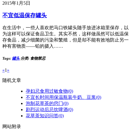
2015年1月5日
不宜低温保存罐头
在生活中，一些人喜欢把马口铁罐头随手放进冰箱里保存，以
为这样可以保证食品卫生。其实不然，这样做虽然可以低温保
存食品，减少细菌的污染和繁殖，但是却不能有效地防止另一
种有害物质——铅的摄入……
Tags:
罐头
分类: 食物禁忌
«
1
»
随机文章
孕妇忌食用过敏食物(0)
不宜长时间用保温瓶装牛奶、豆浆(0)
泡制花草茶的窍门(0)
剧烈运动后忌饮啤酒(0)
花草茶知识问答(0)
网站附录